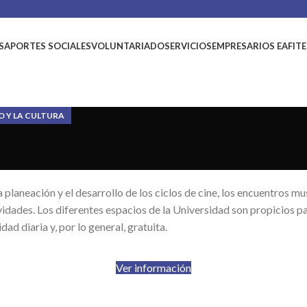
S
APORTES SOCIALES
VOLUNTARIADO
SERVICIOS
EMPRESARIOS EAFIT
O Y LA CULTURA
planeación y el desarrollo de los ciclos de cine, los encuentros musi
idades. Los diferentes espacios de la Universidad son propicios para 
dad diaria y, por lo general, gratuita.
Ver información