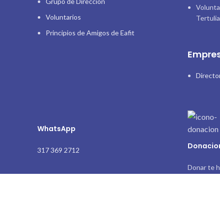
Grupo de Dirección
Volunta
Voluntarios
Tertuli
Principios de Amigos de Eafit
Empres
Directo
WhatsApp
Donacio
317 369 2712
Donar te h
Diseño web Nube Tecnológica