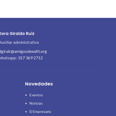
Dora Giraldo Ruíz
Auxiliar administrativa
dgiralr@amigosdeeafit.org
whatsapp:
317 369 2712
Novedades
Eventos
Noticias
El Empresario