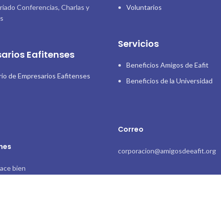
riado Conferencias, Charlas y
Voluntarios
as
Servicios
arios Eafitenses
Beneficios Amigos de Eafit
rio de Empresarios Eafitenses
Beneficios de la Universidad
Correo
nes
corporacion@amigosdeeafit.org
ace bien