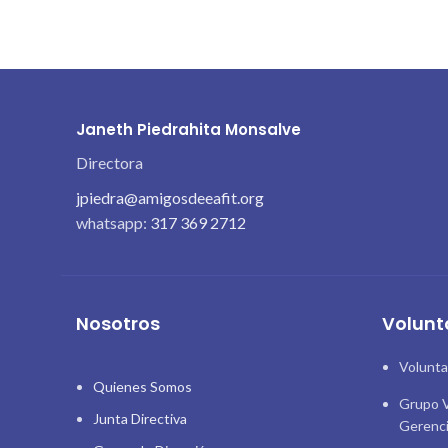
linkedin
Janeth Piedrahita Monsalve
Directora
jpiedra@amigosdeeafit.org
whatsapp:
317 369 2712
Nosotros
Volunt
Volunta
Quienes Somos
Grupo V
Junta Directiva
Gerenc