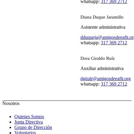
whatsapp:
317 369 2712
Diana Duque Jaramillo
Asistente administrativa
dduqueja@amigosdeeafit.or
whatsapp:
317 369 2712
Dora Giraldo Ruíz
Auxiliar administrativa
dgiralr@amigosdeeafit.org
whatsapp:
317 369 2712
Nosotros
Quienes Somos
Junta Directiva
Grupo de Dirección
Voluntarios