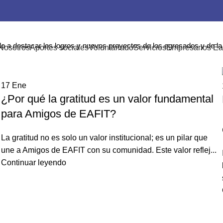
o a destacar los logros y nuevos proyectos de los egresados y de l
Nosotros
Aportes sociales
Voluntariado
Servicios
Empresarios Ea
17
Ene
¿Por qué la gratitud es un valor fundamental
para Amigos de EAFIT?
La gratitud no es solo un valor institucional; es un pilar que
une a Amigos de EAFIT con su comunidad. Este valor reflej...
Continuar leyendo