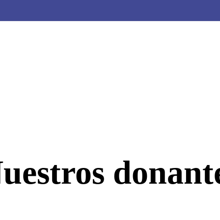
 Eafit
ersidad
uestros donant