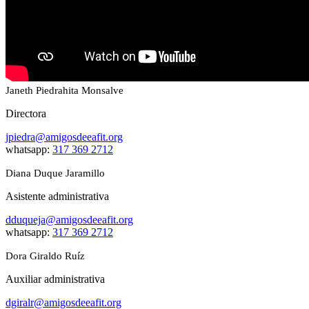
Janeth Piedrahita Monsalve
Directora
jpiedra@amigosdeeafit.org
whatsapp:
317 369 2712
Diana Duque Jaramillo
Asistente administrativa
dduqueja@amigosdeeafit.org
whatsapp:
317 369 2712
Dora Giraldo Ruíz
Auxiliar administrativa
dgiralr@amigosdeeafit.org