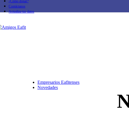
¿Cómo donar?
Contáctanos
Beneficios Amigos de
Actualiza tus datos
Ver información
Beneficios de la univ
Ver información
Empresarios Eafitenses
Novedades
N
Eventos
Ver información