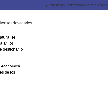
¿Cómo donar?
Contáctanos
Actualiza tus datos
itenses
Novedades
atuita, se
valan los
e gestionar lo
ad económica
es de los