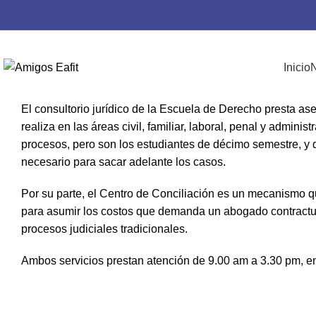
,
BENEFICIOS DE LA UNIVERSIDAD
OTROS BENEFICIOS
Consultorio Jurídico y
Inicio
N
Publicado por
Nubetec
Activado 17 de octubre de 2020
El consultorio jurídico de la Escuela de Derecho presta ases
realiza en las áreas civil, familiar, laboral, penal y adminis
procesos, pero son los estudiantes de décimo semestre, y q
necesario para sacar adelante los casos.
Por su parte, el Centro de Conciliación es un mecanismo 
para asumir los costos que demanda un abogado contractual,
procesos judiciales tradicionales.
Ambos servicios prestan atención de 9.00 am a 3.30 pm, en