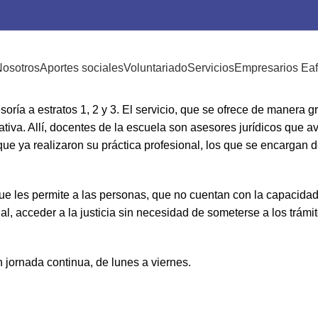
 Centro de Conciliación
osotros
Aportes sociales
Voluntariado
Servicios
Empresarios Eaf
oría a estratos 1, 2 y 3. El servicio, que se ofrece de manera gr
trativa. Allí, docentes de la escuela son asesores jurídicos que a
ue ya realizaron su práctica profesional, los que se encargan d
que les permite a las personas, que no cuentan con la capacid
 acceder a la justicia sin necesidad de someterse a los trámit
 jornada continua, de lunes a viernes.
Ver información