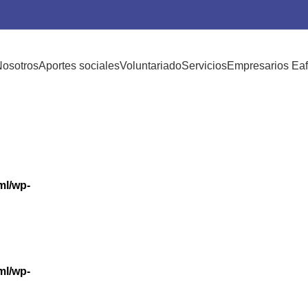
moción 1984
osotros
Aportes sociales
Voluntariado
Servicios
Empresarios Eaf
ml/wp-
ml/wp-