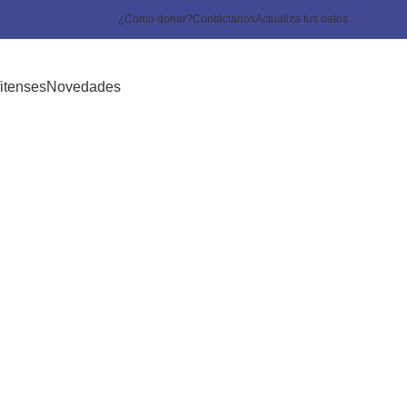
¿Cómo donar?
Contáctanos
Actualiza tus datos
itenses
Novedades