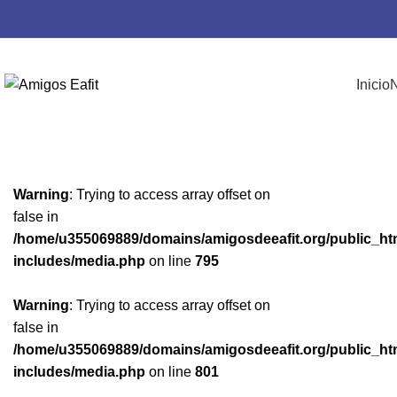
ENCUENTRO DE EGRESADOS
Encuentros de la pro
Inicio
N
Publicado por
Nubetec
Activado 21 de octubre de 2020
Warning
: Trying to access array offset on
false in
/home/u355069889/domains/amigosdeeafit.org/public_ht
includes/media.php
on line
795
Warning
: Trying to access array offset on
false in
/home/u355069889/domains/amigosdeeafit.org/public_ht
includes/media.php
on line
801