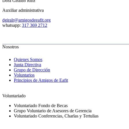
Dora Giraldo Ruíz
Auxiliar administrativa
dgiralr@amigosdeeafit.org
whatsapp:
317 369 2712
Nosotros
Quienes Somos
Junta Directiva
Grupo de Dirección
Voluntarios
Principios de Amigos de Eafit
Voluntariado
Voluntariado Fondo de Becas
Grupo Voluntario de Asesores de Gerencia
Voluntariado Conferencias, Charlas y Tertulias