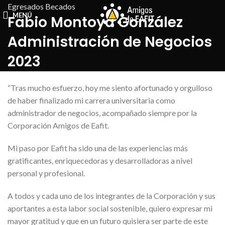
Egresados Becados
MENÚ
Fabio Montoya González
Administración de Negocios
2023
“Tras mucho esfuerzo, hoy me siento afortunado y orgulloso
de haber finalizado mi carrera universitaria como
administrador de negocios, acompañado siempre por la
Corporación Amigos de Eafit.
Mi paso por Eafit ha sido una de las experiencias más
gratificantes, enriquecedoras y desarrolladoras a nivel
personal y profesional.
A todos y cada uno de los integrantes de la Corporación y sus
aportantes a esta labor social sostenible, quiero expresar mi
mayor gratitud y que en un futuro quisiera ser parte de este