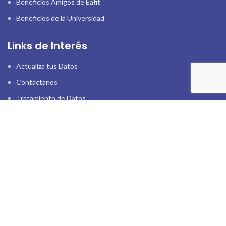
Beneficios Amigos de Eafit
Beneficios de la Universidad
Links de Interés
Actualiza tus Datos
Contáctanos
Tratamiento de Datos.
WhatsApp
Donaciones
317 369 2712
Donar te hace bien
Correo
corporacion@amigosdeeafit.org