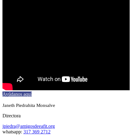
Ayúdanos aquí
Janeth Piedrahita Monsalve
Directora
jpiedra@amigosdeeafit.org
whatsapp:
317 369 2712