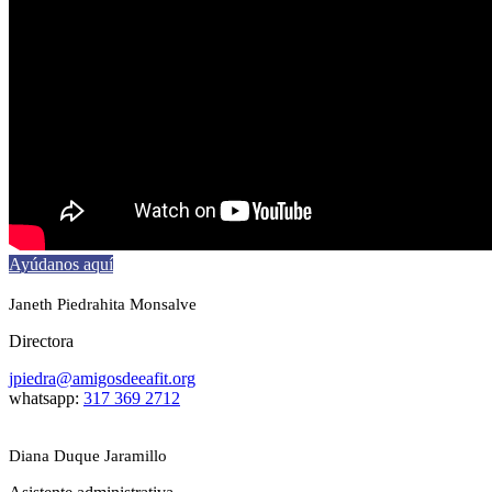
Ayúdanos aquí
Janeth Piedrahita Monsalve
Directora
jpiedra@amigosdeeafit.org
whatsapp:
317 369 2712
Diana Duque Jaramillo