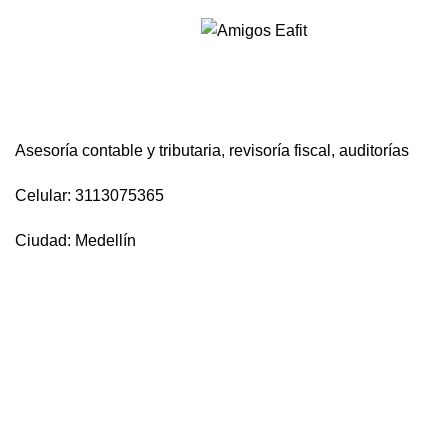
Asesorías Contables Arenas
Menú
Serna S.A.S
Asesoría contable y tributaria, revisoría fiscal, auditorías
Celular: 3113075365
Ciudad: Medellín
Volver al directorio