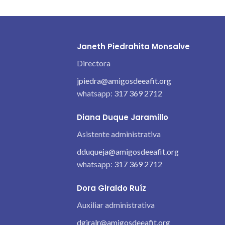
Janeth Piedrahita Monsalve
Directora
jpiedra@amigosdeeafit.org
whatsapp:
317 369 2712
Diana Duque Jaramillo
Asistente administrativa
dduqueja@amigosdeeafit.org
whatsapp:
317 369 2712
Dora Giraldo Ruíz
Auxiliar administrativa
dgiralr@amigosdeeafit.org