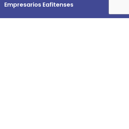
Empresarios Eafitenses
Directorio de Empresarios Eafitenses
Servicios
Beneficios Amigos de Eafit
Beneficios de la Universidad
Links de Interés
Actualiza tus Datos
Contáctanos
Tratamiento de Datos.