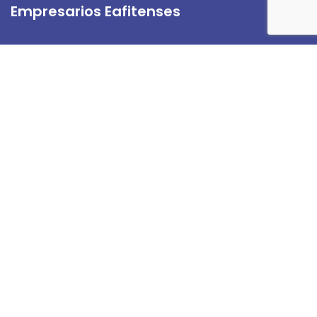
Empresarios Eafitenses
Directorio de Empresarios Eafitenses
Servicios
Beneficios Amigos de Eafit
Beneficios de la Universidad
Links de Interés
Actualiza tus Datos
Contáctanos
Tratamiento de Datos.