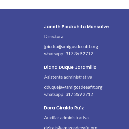
Janeth Piedrahita Monsalve
Directora
jpiedra@amigosdeeafit.org
whatsapp:
317 369 2712
Diana Duque Jaramillo
Asistente administrativa
dduqueja@amigosdeeafit.org
whatsapp:
317 369 2712
Dora Giraldo Ruíz
Auxiliar administrativa
dgiralr@amigosdeeafit.org