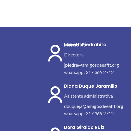
Janeth Piedrahita Monsalve
Directora
jpiedra@amigosdeeafit.org
whatsapp:
317 369 2712
Diana Duque Jaramillo
Asistente administrativa
dduqueja@amigosdeeafit.org
whatsapp:
317 369 2712
Dora Giraldo Ruíz