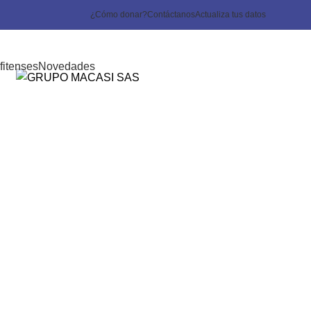
¿Cómo donar?
Contáctanos
Actualiza tus datos
fitenses
Novedades
visitar empresa