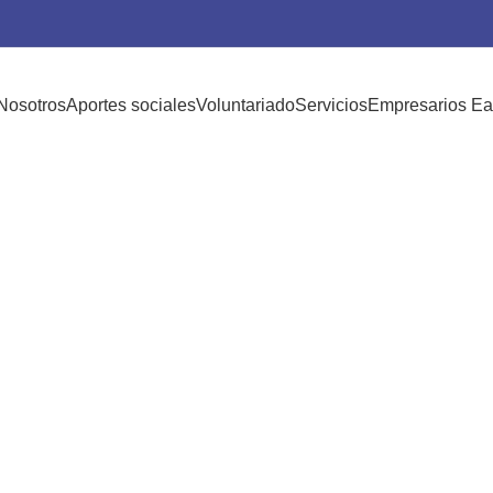
Nosotros
Aportes sociales
Voluntariado
Servicios
Empresarios Ea
Volver al directorio