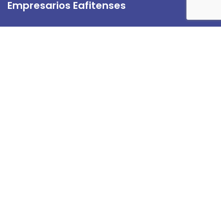
Empresarios Eafitenses
Directorio de Empresarios Eafitenses
Servicios
Beneficios Amigos de Eafit
Beneficios de la Universidad
Links de Interés
Actualiza tus Datos
Contáctanos
Tratamiento de Datos.