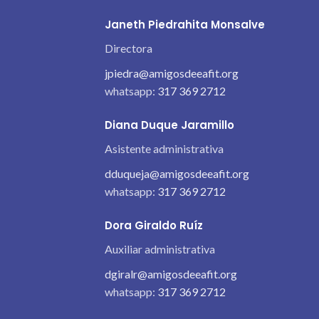
Janeth Piedrahita Monsalve
Directora
jpiedra@amigosdeeafit.org
whatsapp:
317 369 2712
Diana Duque Jaramillo
Asistente administrativa
dduqueja@amigosdeeafit.org
whatsapp:
317 369 2712
Dora Giraldo Ruíz
Auxiliar administrativa
dgiralr@amigosdeeafit.org
whatsapp:
317 369 2712