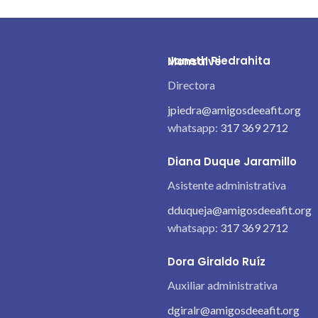
Janeth Piedrahita Monsalve
Directora
jpiedra@amigosdeeafit.org
whatsapp:
317 369 2712
Diana Duque Jaramillo
Asistente administrativa
dduqueja@amigosdeeafit.org
whatsapp:
317 369 2712
Dora Giraldo Ruíz
Auxiliar administrativa
dgiralr@amigosdeeafit.org