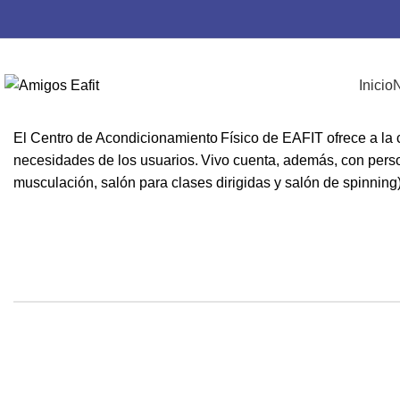
,
BENEFICIOS DE LA UNIVERSIDAD
SALUD
Vivo, Centro de Acond
Inicio
N
Publicado por
Nubetec
Activado 17 de octubre de 2020
El Cen​​​tro de Acondicionamiento Físico de EAFIT ofrece a la c
necesidades de los usua​rios. Vivo cuenta, además, con perso
musculación, salón para clases dirigidas y salón de spinning)