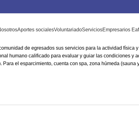
icionamiento físico
osotros
Aportes sociales
Voluntariado
Servicios
Empresarios Eaf
omunidad de egresados sus servicios para la actividad física y el
nal humano calificado para evaluar y guiar las condiciones y ac
. Para el es​parcimiento, cuenta con spa, zona húmeda (sauna y t
Ver información