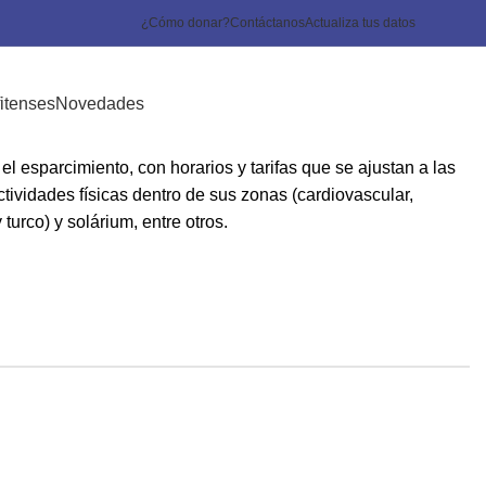
¿Cómo donar?
Contáctanos
Actualiza tus datos
itenses
Novedades
 es​​​parcimiento, con horarios y tarifas que se ajustan a las
tividades físicas dentro de sus zonas (cardiovascular,
urco) y solárium, entre otros.