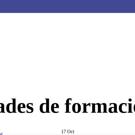
Beneficios
Benefic
Amigos de
la
Eafit
univers
Ver información
Ver información
des de formaci
Noticias
ción
Ver información
17
Oct
al