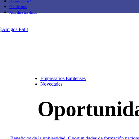
¿Cómo donar?
Contáctanos
Actualiza tus datos
Empresarios Eafitenses
Novedades
Oportunida
Eventos
Ver informa
Beneficios de la universidad
,
Oportunidades de formación nacion