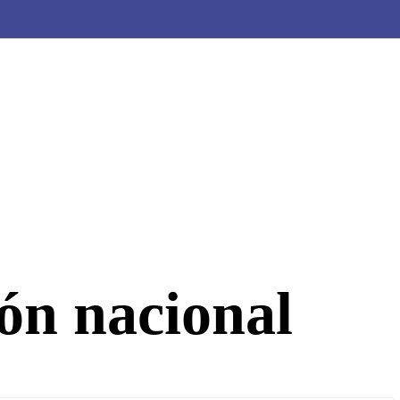
ios de
idad
ón nacional
Revista El Empresario
Ver información