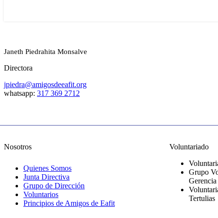
Janeth Piedrahita Monsalve
Directora
jpiedra@amigosdeeafit.org
whatsapp:
317 369 2712
Nosotros
Voluntariado
Voluntar
Quienes Somos
Grupo Vo
Junta Directiva
Gerencia
Grupo de Dirección
Voluntari
Voluntarios
Tertulias
Principios de Amigos de Eafit