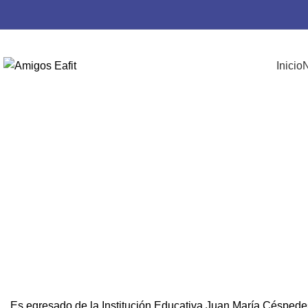
Inicio
N
Es egresado de la Institución Educativa Juan María Céspede