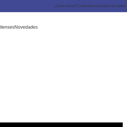
¿Cómo donar?
Contáctanos
Actualiza tus datos
itenses
Novedades
a