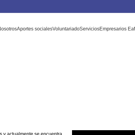
osotros
Aportes sociales
Voluntariado
Servicios
Empresarios Eaf
ESTUDIANTES BECADOS
Daniel Córdoba Valenci
Ingeniería Física
Publicado por
Nubetec
Activado 7 de mayo de 2023
s y actualmente se encuentra