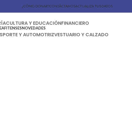
¿CÓMO DONAR?
CONTÁCTANOS
ACTUALIZA TUS DATOS
RÍA
CULTURA Y EDUCACIÓN
FINANCIERO
EAFITENSES
NOVEDADES
SPORTE Y AUTOMOTRIZ
VESTUARIO Y CALZADO