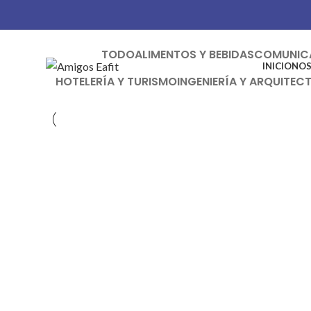
Cultura y educación
TODO
ALIMENTOS Y BEBIDAS
COMUNICA
INICIO
NO
HOTELERÍA Y TURISMO
INGENIERÍA Y ARQUITEC
Cultura y educación
BUA