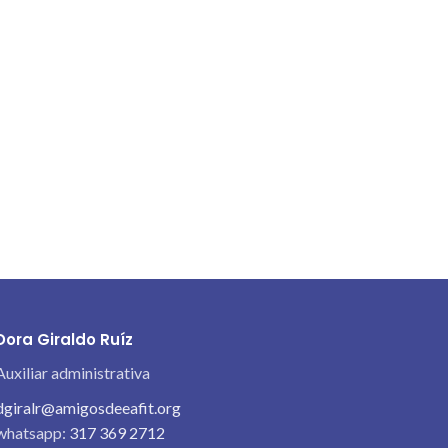
Dora Giraldo Ruíz
Auxiliar administrativa
dgiralr@amigosdeeafit.org
whatsapp:
317 369 2712