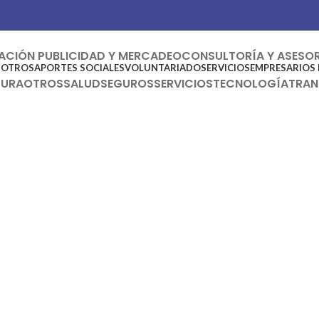
CIÓN PUBLICIDAD Y MERCADEO
CONSULTORÍA Y ASESO
SOTROS
APORTES SOCIALES
VOLUNTARIADO
SERVICIOS
EMPRESARIOS 
TURA
OTROS
SALUD
SEGUROS
SERVICIOS
TECNOLOGÍA
TRAN
Cultura y educación
Escuela de Metasofrología
Cuántica