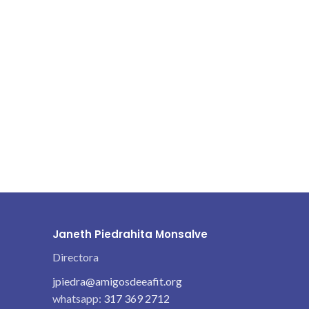
Janeth Piedrahita Monsalve
Directora
jpiedra@amigosdeeafit.org
whatsapp:
317 369 2712