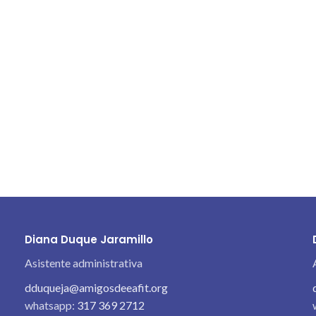
Diana Duque Jaramillo
Asistente administrativa
dduqueja@amigosdeeafit.org
whatsapp:
317 369 2712