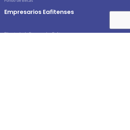
Fondo de Becas
Empresarios Eafitenses
Directorio de Empresarios Eafitenses
Servicios
Beneficios Amigos de Eafit
Beneficios de la Universidad
Links de Interés
Actualiza tus Datos
Contáctanos
Tratamiento de Datos.