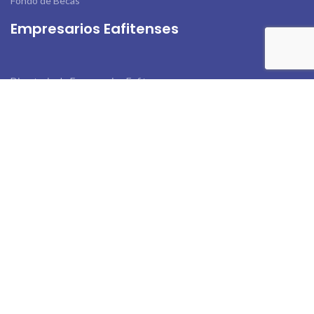
Fondo de Becas
Empresarios Eafitenses
Directorio de Empresarios Eafitenses
Servicios
Beneficios Amigos de Eafit
Beneficios de la Universidad
Links de Interés
Actualiza tus Datos
Contáctanos
Tratamiento de Datos.