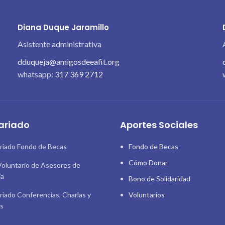
Diana Duque Jaramillo
Asistente administrativa
dduqueja@amigosdeeafit.org
whatsapp:
317 369 2712
ariado
Aportes Sociales
riado Fondo de Becas
Fondo de Becas
Cómo Donar
oluntario de Asesores de
ia
Bono de Solidaridad
riado Conferencias, Charlas y
Voluntarios
as