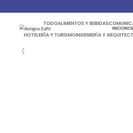
Mercadeo en Acción S.A.S
TODO
ALIMENTOS Y BEBIDAS
COMUNICA
INICIO
NO
HOTELERÍA Y TURISMO
INGENIERÍA Y ARQUITEC
Alimentos y bebidas
Mercadeo en Acción S.A.S
Consultoría y asesoría
C&G Integral