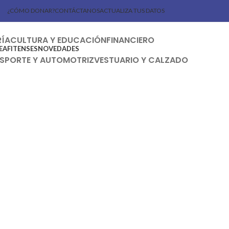
¿CÓMO DONAR?
CONTÁCTANOS
ACTUALIZA TUS DATOS
RÍA
CULTURA Y EDUCACIÓN
FINANCIERO
EAFITENSES
NOVEDADES
SPORTE Y AUTOMOTRIZ
VESTUARIO Y CALZADO
omunicación publicidad y mercadeo
Quinto Plano SAS ( focal studio)
tros
Naútica Integral