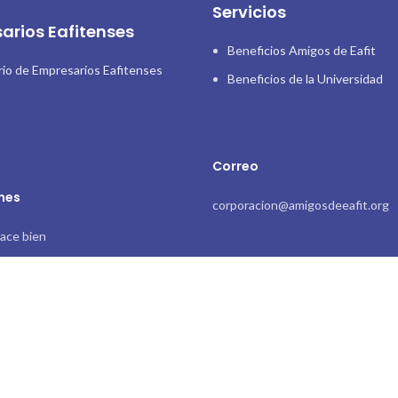
Servicios
arios Eafitenses
Beneficios Amigos de Eafit
rio de Empresarios Eafitenses
Beneficios de la Universidad
Correo
nes
corporacion@amigosdeeafit.org
ace bien