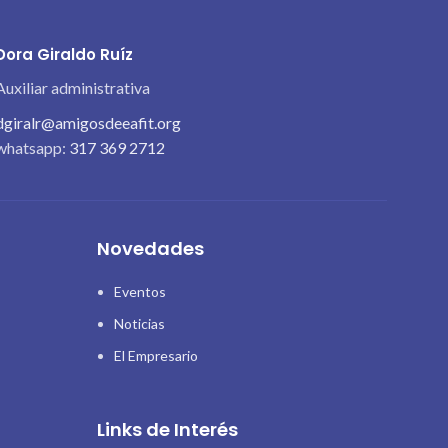
Dora Giraldo Ruíz
Auxiliar administrativa
dgiralr@amigosdeeafit.org
whatsapp:
317 369 2712
Novedades
Eventos
Noticias
El Empresario
Links de Interés