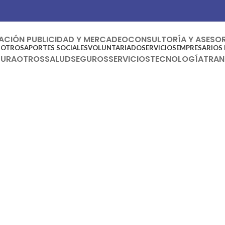
CIÓN PUBLICIDAD Y MERCADEO
CONSULTORÍA Y ASESO
SOTROS
APORTES SOCIALES
VOLUNTARIADO
SERVICIOS
EMPRESARIOS 
TURA
OTROS
SALUD
SEGUROS
SERVICIOS
TECNOLOGÍA
TRAN
Financiero
C
Omega Agencia de Seguros Ltda
Consultoría y asesoría
O
Asesorías Contables Arenas
Serna S.A.S