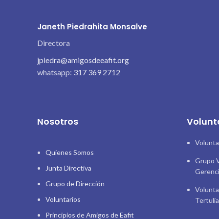
Janeth Piedrahita Monsalve
Directora
jpiedra@amigosdeeafit.org
whatsapp:
317 369 2712
Nosotros
Volunt
Volunta
Quienes Somos
Grupo V
Junta Directiva
Gerenc
Grupo de Dirección
Volunta
Voluntarios
Tertuli
Principios de Amigos de Eafit